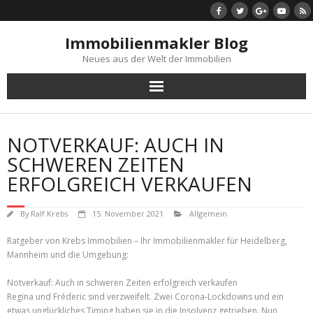
Skip
to
content
Immobilienmakler Blog
Neues aus der Welt der Immobilien
NOTVERKAUF: AUCH IN
SCHWEREN ZEITEN
ERFOLGREICH VERKAUFEN
By
Ralf Krebs
15. November 2021
Allgemein
Ratgeber von Krebs Immobilien – Ihr Immobilienmakler für Heidelberg,
Mannheim und die Umgebung:
Notverkauf: Auch in schweren Zeiten erfolgreich verkaufen
Regina und Fréderic sind verzweifelt. Zwei Corona-Lockdowns und ein
etwas unglückliches Timing haben sie in die Insolvenz getrieben. Nun